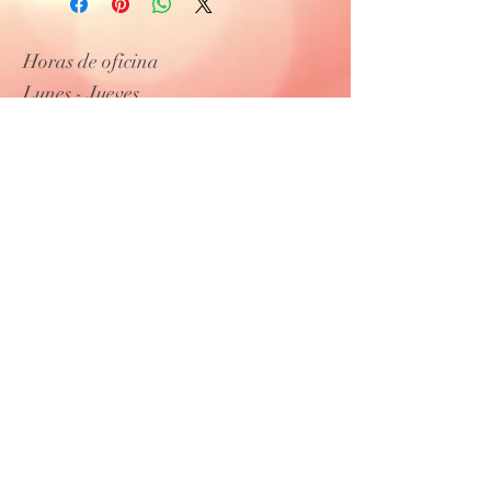
Horas de oficina
Lunes - Jueves
10 a.m. - 4 p.m.
Entregas y días laborables de lunes a
domingo.
(por favor llame para disponibilidad)
Tel:
505-204-5708
Tel:
505-316-3667
Ana Luisa Event Rentals y mas.
©
Proudly created with
Wix.com
info@analuisaeventrentals.com