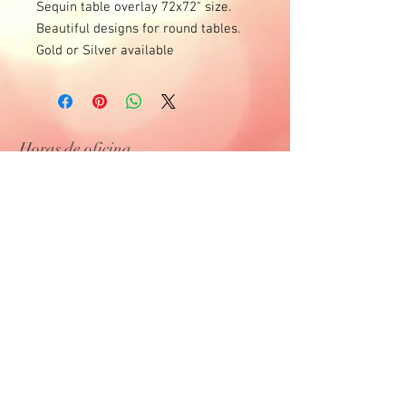
Sequin table overlay 72x72" size. 
Beautiful designs for round tables. 
Gold or Silver available
Horas de oficina
Lunes - Jueves
10 a.m. - 4 p.m.
Entregas y días laborables de lunes a
domingo.
(por favor llame para disponibilidad)
Tel:
505-204-5708
Tel:
505-316-3667